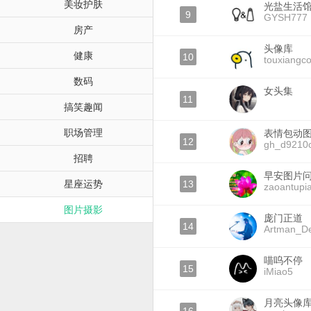
美妆护肤
光盐生活
9
GYSH777
房产
头像库
健康
10
touxiangco
数码
女头集
11
搞笑趣闻
职场管理
表情包动
12
gh_d9210
招聘
早安图片
星座运势
13
zaoantupi
图片摄影
庞门正道
14
Artman_De
喵呜不停
15
iMiao5
月亮头像