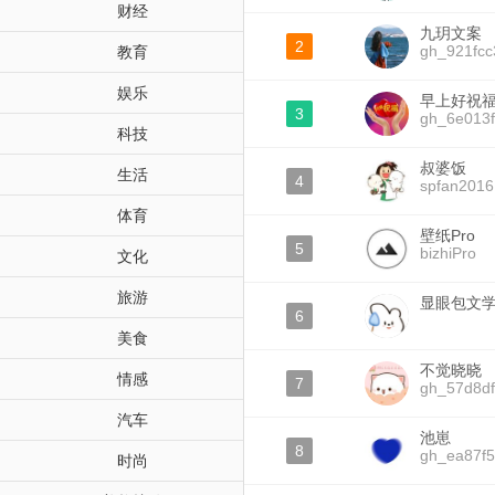
财经
九玥文案
2
gh_921fc
教育
娱乐
早上好祝
3
gh_6e013
科技
叔婆饭
生活
4
spfan2016
体育
壁纸Pro
5
bizhiPro
文化
旅游
显眼包文
6
美食
不觉晓晓
情感
7
gh_57d8d
汽车
池崽
8
gh_ea87f
时尚