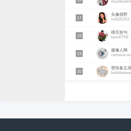
16
muzituwe
头像很野
17
nv525252
桃言拾句
18
taov0769
摄像人网
19
camera-m
壁纸备忘
20
bizhibeiwa