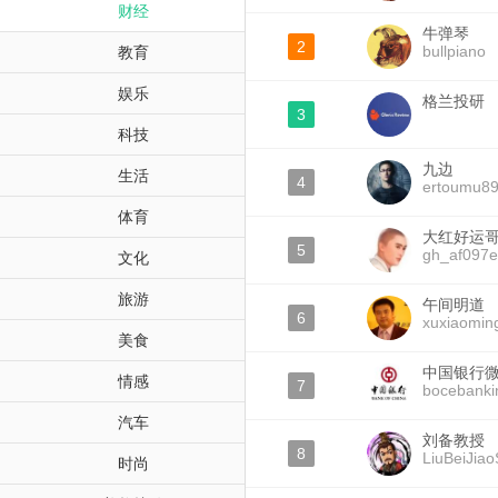
财经
牛弹琴
2
bullpiano
教育
娱乐
格兰投研
3
科技
九边
生活
4
ertoumu8
体育
大红好运
5
gh_af097e
文化
旅游
午间明道
6
xuxiaomin
美食
中国银行
情感
7
bocebanki
汽车
刘备教授
8
LiuBeiJia
时尚