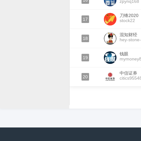
16
zpynq168
刀锋2020
17
stock22
混知财经
18
hey-stone
钱眼
19
mymoney
中信证券
20
citics9554