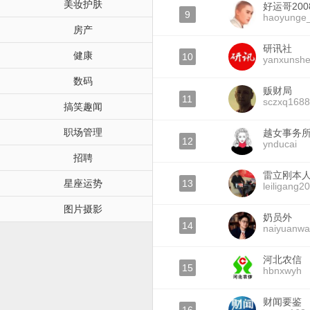
美妆护肤
好运哥200
9
haoyunge
房产
研讯社
健康
10
yanxunsh
数码
贩财局
11
sczxq1688
搞笑趣闻
职场管理
越女事务
12
ynducai
招聘
雷立刚本
星座运势
13
leiligang2
图片摄影
奶员外
14
naiyuanwa
河北农信
15
hbnxwyh
财闻要鉴