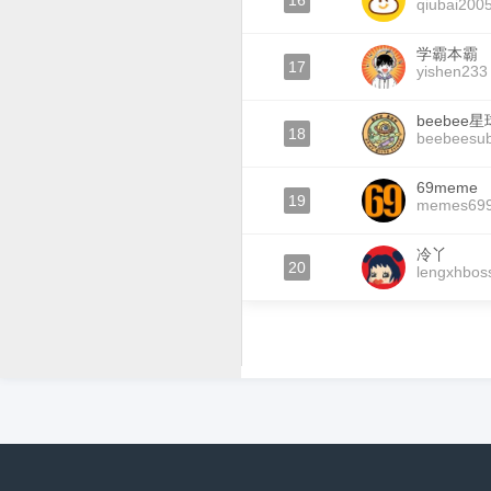
16
qiubai200
学霸本霸
17
yishen233
beebee星
18
beebeesu
69meme
19
memes69
冷丫
20
lengxhbos