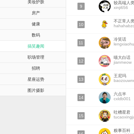
美妆护肤
较高端人
9
xinji656
房产
不正常人
健康
10
hahahabz
数码
冷笑话
11
lengxiaoh
搞笑趣闻
职场管理
喵大白话
12
jianmeow
招聘
王尼玛
星座运势
13
baozouw
图片摄影
六点半
14
cxldb001
吐槽星君
15
tucaoxingj
糗事百科