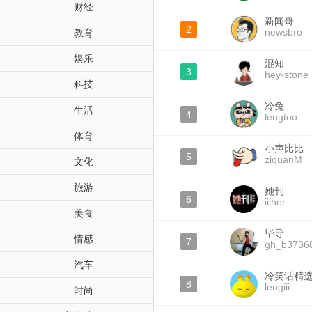
财经
新闻哥
2
newsbro
教育
娱乐
混知
3
hey-stone
科技
冷兔
生活
4
lengtoo
体育
小声比比
5
ziquanM
文化
旅游
她刊
6
iiiher
美食
毕导
情感
7
gh_b3736
汽车
冷笑话精
8
lengiii
时尚