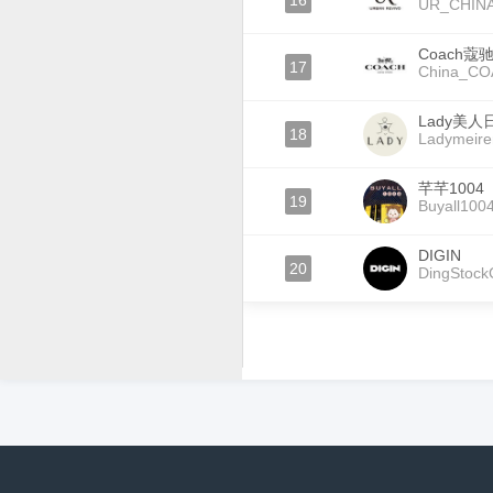
16
UR_CHIN
Coach蔻
17
China_C
Lady美人
18
Ladymeiren
芊芊1004
19
Buyall100
DIGIN
20
DingStoc