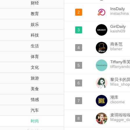
财经
InsDaily
2
instachina
教育
娱乐
GirlDaily
3
kaishi09
科技
商务范
生活
4
bfaner
体育
Tiffany蒂
5
tiffanyandc
文化
旅游
黎贝卡的
6
Miss_shop
美食
潮库
情感
7
ckoome
汽车
麦琪啦啦
8
Maggie_da
时尚