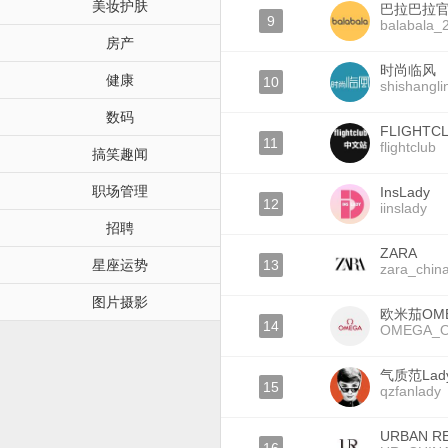
美妆护肤
巴拉巴拉
9
balabala_
房产
时尚临风
健康
10
shishangli
数码
FLIGHT
11
flightclub
搞笑趣闻
职场管理
InsLady
12
iinslady
招聘
ZARA
星座运势
13
zara_china
图片摄影
欧米茄OM
14
OMEGA_Off
气质范Lad
15
qzfanlady
URBAN R