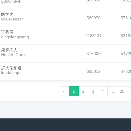
867094
7481
gdhtcmfwh
医学界
589970
5731
yixuejiezazhi
丁香园
1183137
5318
dingxiangwang
果壳病人
516306
5472
Health_Guokr
罗大伦频道
695012
4730
luodalunpd
<
1
2
3
4
...
20