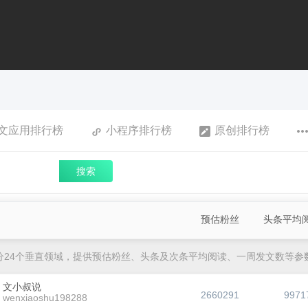
文应用排行榜
小程序排行榜
原创排行榜
搜索
预估粉丝
头条平均
分24个垂直领域，提供预估粉丝、头条及次条平均阅读、一周发文数等参
文小叔说
2660291
9971
wenxiaoshu198288