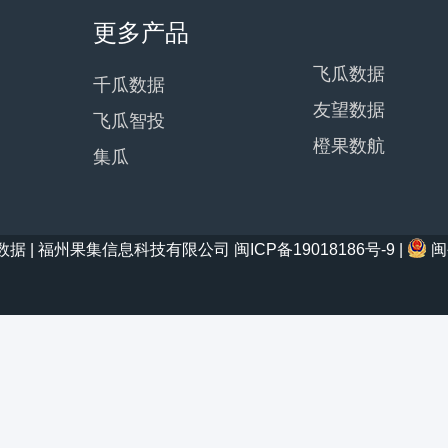
更多产品
飞瓜数据
千瓜数据
友望数据
飞瓜智投
橙果数航
集瓜
21 西瓜数据 | 福州果集信息科技有限公司
闽ICP备19018186号-9
|
闽