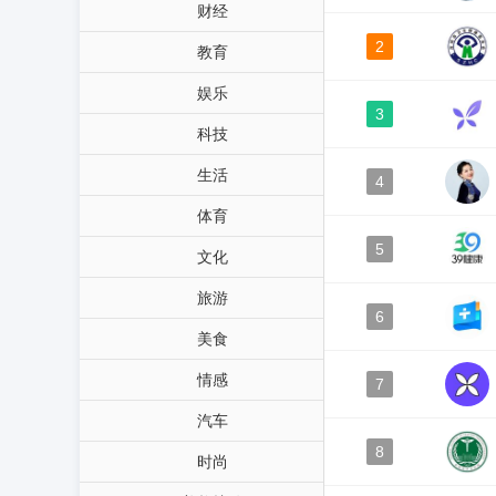
财经
2
教育
娱乐
3
科技
生活
4
体育
5
文化
旅游
6
美食
情感
7
汽车
8
时尚