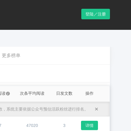
登陆／注册
更多榜单
阅读
次条平均阅读
日发文数
操作
数，系统主要依据公众号预估活跃粉丝进行排名。
7
47020
3
详情