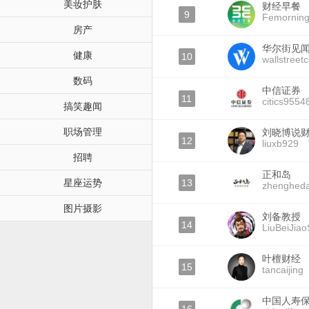
美妆护肤
财经早餐
9
Femornin
房产
华尔街见
健康
10
wallstreet
数码
中信证券
11
citics9554
搞笑趣闻
职场管理
刘晓博说
12
liuxb929
招聘
正和岛
星座运势
13
zhenghed
图片摄影
刘备教授
14
LiuBeiJia
叶檀财经
15
tancaijing
中国人寿