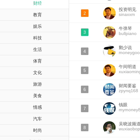
财经
投资明见
2
sinaxxm
教育
娱乐
牛弹琴
3
bullpiano
科技
鹅少说
生活
4
moneygoo
体育
午间明道
5
xuxiaomin
文化
旅游
财闻要鉴
6
zpynq168
美食
钱眼
情感
7
mymoney
汽车
吴晓波频
8
wuxiaobo
时尚