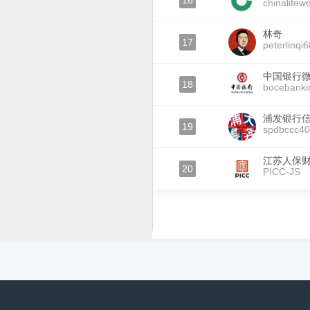
16
chinalifew
林奇
17
peterlinqi
中国银行
18
bocebanki
浦发银行
19
spdbccc4
江苏人保
20
PICC-JS