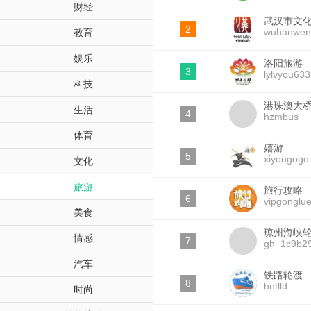
财经
武汉市文
2
wuhanwen
教育
娱乐
洛阳旅游
3
lylvyou63
科技
港珠澳大
生活
4
hzmbus
体育
嬉游
5
xiyougogo
文化
旅游
旅行攻略
6
vipgonglu
美食
琼州海峡
情感
7
gh_1c9b2
汽车
铁路轮渡
8
hntlld
时尚