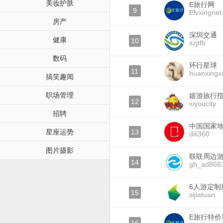
美妆护肤
E旅行网
9
Elvxingnet
房产
深圳交通
健康
10
szjtfb
数码
环行星球
11
huanxingx
搞笑趣闻
职场管理
嬉游旅行
12
xiyoucity
招聘
中国国家
星座运势
13
dili360
图片摄影
联联周边
14
gh_ad866
6人游定制
15
sijiatuan
E旅行特价