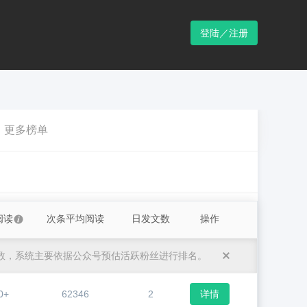
登陆／注册
更多榜单
阅读
次条平均阅读
日发文数
操作
数，系统主要依据公众号预估活跃粉丝进行排名。
0+
62346
2
详情