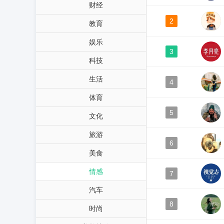
财经
2
教育
娱乐
3
科技
生活
4
体育
5
文化
旅游
6
美食
情感
7
汽车
8
时尚