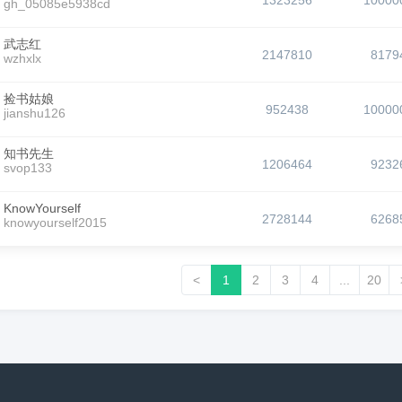
1323256
10000
gh_05085e5938cd
武志红
2147810
8179
wzhxlx
捡书姑娘
952438
10000
jianshu126
知书先生
1206464
9232
svop133
KnowYourself
2728144
6268
knowyourself2015
<
1
2
3
4
...
20