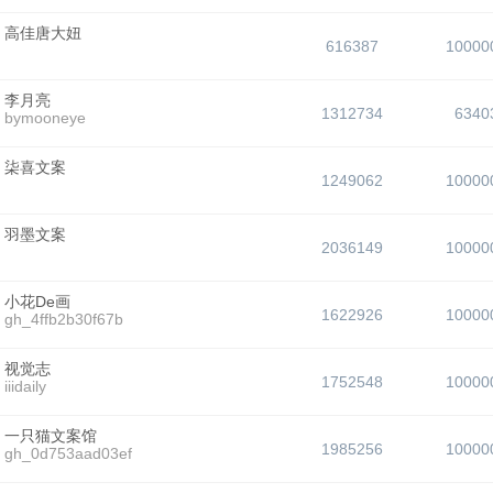
高佳唐大妞
616387
10000
李月亮
1312734
6340
bymooneye
柒喜文案
1249062
10000
羽墨文案
2036149
10000
小花De画
1622926
10000
gh_4ffb2b30f67b
视觉志
1752548
10000
iiidaily
一只猫文案馆
1985256
10000
gh_0d753aad03ef