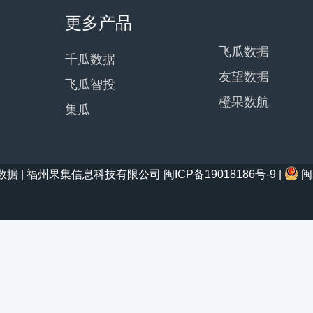
更多产品
飞瓜数据
千瓜数据
友望数据
飞瓜智投
橙果数航
集瓜
21 西瓜数据 | 福州果集信息科技有限公司
闽ICP备19018186号-9
|
闽