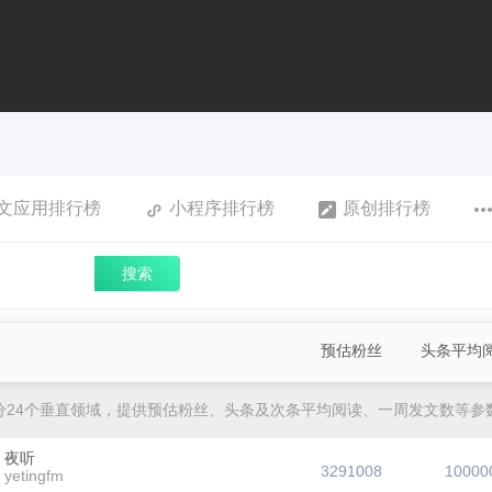
文应用排行榜
小程序排行榜
原创排行榜
搜索
预估粉丝
头条平均
分24个垂直领域，提供预估粉丝、头条及次条平均阅读、一周发文数等参
夜听
3291008
10000
yetingfm