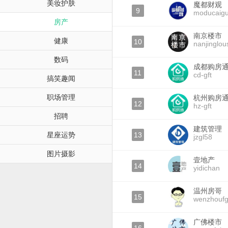
美妆护肤
魔都财观
9
moducaig
房产
南京楼市
健康
10
nanjinglou
数码
成都购房
11
cd-gft
搞笑趣闻
职场管理
杭州购房
12
hz-gft
招聘
建筑管理
星座运势
13
jzgl58
图片摄影
壹地产
14
yidichan
温州房哥
15
wenzhouf
广佛楼市