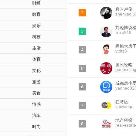
财经
真叫卢俊
2
zhenjiaolu
教育
娱乐
刘晓博说
3
liuxb919
科技
樱桃大房
生活
4
ytdfz8
体育
国民经略
5
guominjing
文化
旅游
成都房小
6
yaohao02
美食
在湾区
情感
7
zaiwanqu
汽车
地产密探
8
real-estat
时尚