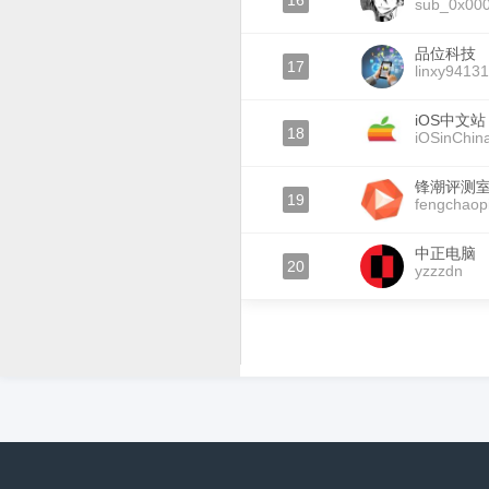
16
sub_0x00
品位科技
17
linxy9413
iOS中文站
18
iOSinChin
锋潮评测
19
fengchaop
中正电脑
20
yzzzdn