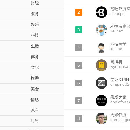
财经
笔吧评测
2
bibacps
教育
娱乐
科技海岸
3
kejihax
科技
科技美学
生活
4
kejimx
体育
闲搞机
5
lvyoujiuka
文化
旅游
差评X.PIN
6
chaping32
美食
果粉之家
情感
7
applefansi
汽车
大米评测
8
damipingc
时尚