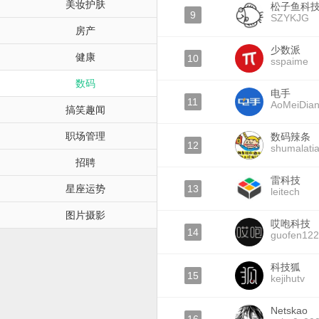
美妆护肤
松子鱼科
9
SZYKJG
房产
少数派
健康
10
sspaime
数码
电手
11
AoMeiDia
搞笑趣闻
职场管理
数码辣条
12
shumalati
招聘
雷科技
星座运势
13
leitech
图片摄影
哎咆科技
14
guofen12
科技狐
15
kejihutv
Netskao