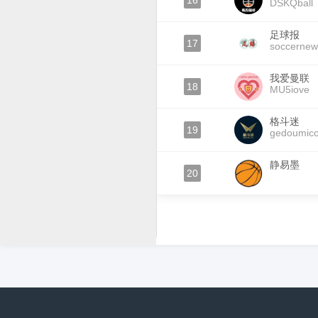
16
DSKQball
足球报
17
soccernew
我爱曼联
18
MU5iove
格斗迷
19
gedoumic
静易墨
20