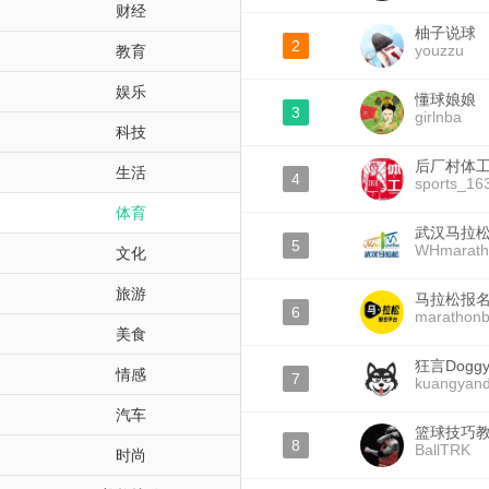
财经
柚子说球
2
youzzu
教育
娱乐
懂球娘娘
3
girlnba
科技
后厂村体
生活
4
sports_16
体育
武汉马拉
5
WHmarath
文化
旅游
马拉松报
6
marathon
美食
狂言Dogg
情感
7
kuangyan
汽车
篮球技巧
8
BallTRK
时尚