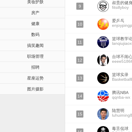
美妆护肤
叔贵的健
9
fitsillyboy
房产
爱乒乓
健康
10
enjoyping
数码
篮球教学
11
lanqiujiao
搞笑趣闻
职场管理
台球不闹
12
eeee5186
招聘
篮球实录
星座运势
13
Basketball
图片摄影
腾讯NBA
14
qqnba-wx
陆慧明
15
luhuiming
毒舌侃球