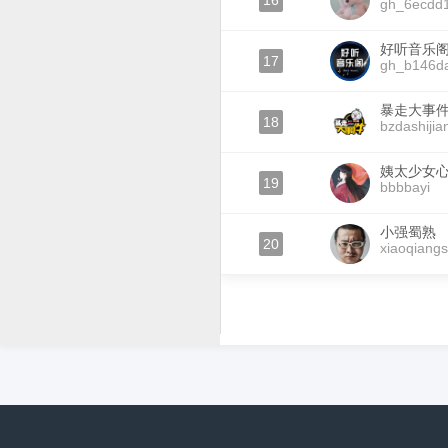
16
gh_6ecdd
好听音乐
17
gh_b146d
暴走大事
18
bzdashijia
姨太少女
19
bbbbayi
小强蜀熟
20
xiaoqiang