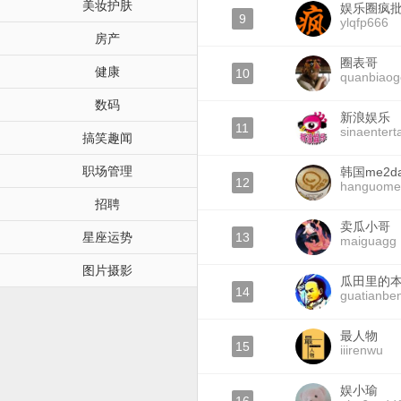
美妆护肤
娱乐圈疯
9
ylqfp666
房产
圈表哥
健康
10
quanbiaog
数码
新浪娱乐
11
sinaentert
搞笑趣闻
职场管理
韩国me2d
12
hanguome
招聘
卖瓜小哥
星座运势
13
maiguagg
图片摄影
瓜田里的
14
guatianbe
最人物
15
iiirenwu
娱小瑜