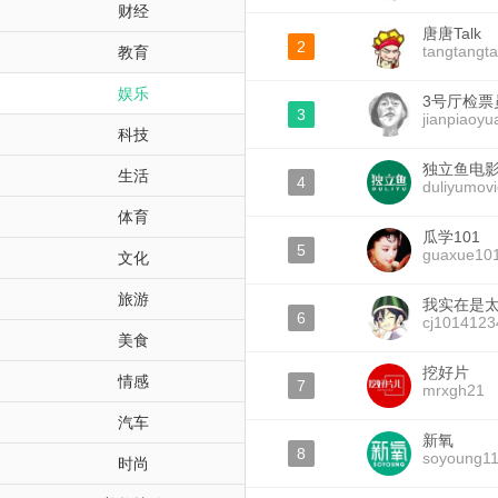
财经
唐唐Talk
2
tangtangta
教育
娱乐
3号厅检票
3
jianpiaoy
科技
独立鱼电
生活
4
duliyumov
体育
瓜学101
5
guaxue10
文化
旅游
我实在是太
6
cj1014123
美食
挖好片
情感
7
mrxgh21
汽车
新氧
8
soyoung1
时尚