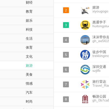
财经
嬉游
2
xiyougogo
教育
娱乐
惠通学子
3
huitongstu
科技
沫沫带你
生活
4
gh_ee561
体育
徒步中国
5
trekkingin
文化
旅游
深圳交通
6
szjtfb
美食
旅行雷达
情感
7
Travel_Ra
汽车
畅游公园
8
gh_0b7ca
时尚