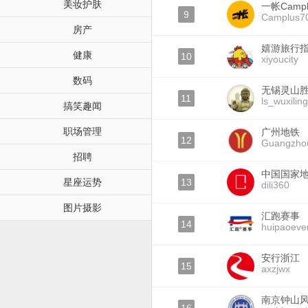
美妆护肤
一帐Campl
9
Camplus7
房产
嬉游旅行
健康
10
xiyoucity
数码
无锡灵山
11
ls_wuxilin
搞笑趣闻
职场管理
广州地铁
12
Guangzh
招聘
中国国家
星座运势
13
dili360
图片摄影
汇跑赛事
14
huipaoeve
安行浙江
15
axzjwx
南京钟山