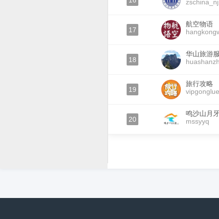
16
zschina_nj
航空物语
17
hangkong
华山旅游
18
huashanzh
旅行攻略
19
vipgonglu
鸣沙山月
20
mssyyq