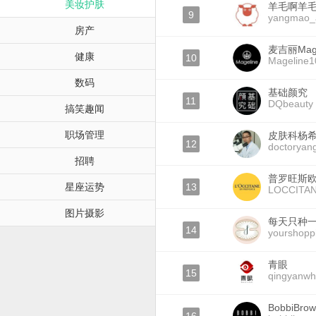
美妆护肤
羊毛啊羊
9
yangmao_
房产
麦吉丽Mage
健康
10
Mageline1
数码
基础颜究
11
DQbeauty
搞笑趣闻
职场管理
皮肤科杨
12
doctoryan
招聘
普罗旺斯
星座运势
13
LOCCITA
图片摄影
每天只种
14
yourshoppi
青眼
15
qingyanwh
BobbiBr