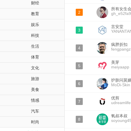
财经
所有女生
2
gh_e52fa
教育
娱乐
言安堂
3
YANANTA
科技
疯胖折扣
生活
4
fengpang
体育
美芽
5
meiyaapp
文化
旅游
护肤问莫
6
MoDi-Skin
美食
优剪
情感
7
udreamlife
汽车
氧叔本叔
8
soyoung4
时尚