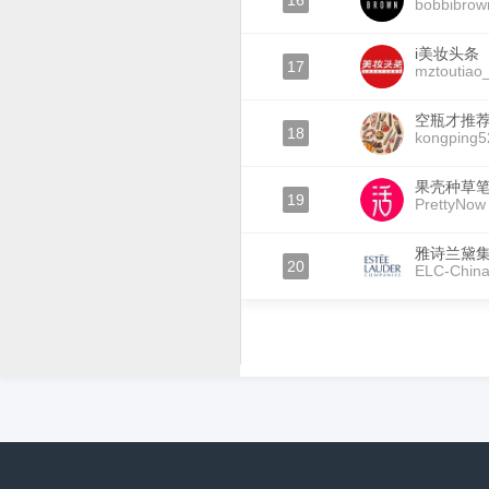
16
bobbibrow
i美妆头条
17
mztoutiao
空瓶才推
18
kongping5
果壳种草
19
PrettyNow
雅诗兰黛
20
ELC-Chin