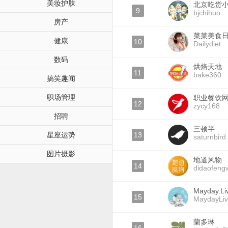
美妆护肤
北京吃货
9
bjchihuo
房产
菜菜美食
健康
10
Dailydiet
数码
烘焙天地
11
bake360
搞笑趣闻
职场管理
职业餐饮
12
zycy168
招聘
三顿半
星座运势
13
saturnbird
图片摄影
地道风物
14
didaofeng
Mayday.Li
15
MaydayLi
蘭多琳