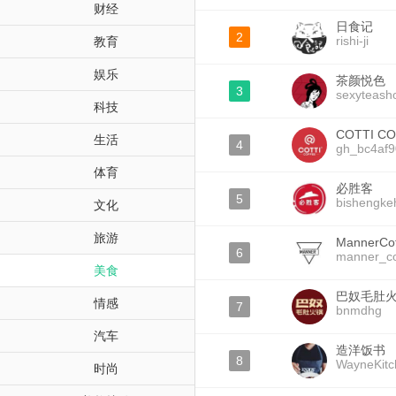
财经
日食记
2
rishi-ji
教育
娱乐
茶颜悦色
3
sexyteash
科技
COTTI C
生活
4
gh_bc4af9
体育
必胜客
5
bishengke
文化
旅游
MannerCo
6
manner_co
美食
巴奴毛肚
情感
7
bnmdhg
汽车
造洋饭书
8
WayneKitc
时尚