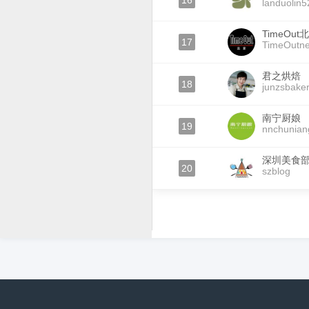
16
landuolin5
TimeOut
17
TimeOutn
君之烘焙
18
junzsbake
南宁厨娘
19
nnchunian
深圳美食
20
szblog