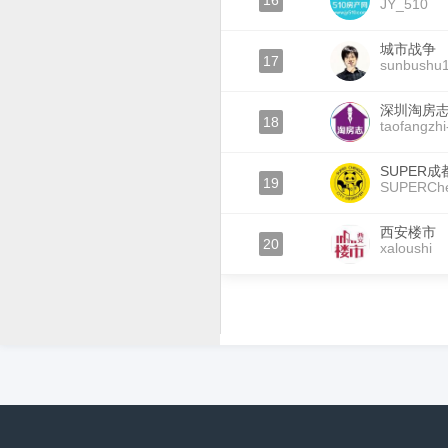
16
JY_510
城市战争
17
sunbushu
深圳淘房
18
taofangzhi
SUPER成
19
SUPERChe
西安楼市
20
xaloushi