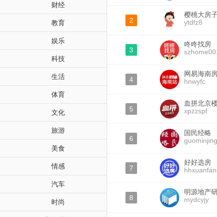
财经
樱桃大房
2
ytdfz8
教育
娱乐
咚咚找房
3
szhome00
科技
网易海南
生活
4
hnwyfc
体育
血拼北京
5
xpzzspf
文化
旅游
国民经略
6
guominjing
美食
好好选房
情感
7
hhxuanfan
汽车
明源地产
8
mydcyjy
时尚