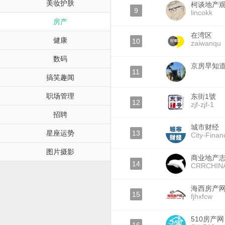
美妆护肤
柯谈地产
9
lincokk
房产
在湾区
健康
10
zaiwanqu
数码
京房早知
11
搞笑趣闻
职场管理
东街1號
12
zjf-zjf-1
招聘
城市财经
星座运势
13
City-Finan
图片摄影
商业地产
14
CRRCHIN
海西房产
15
fjhxfcw
510房产网