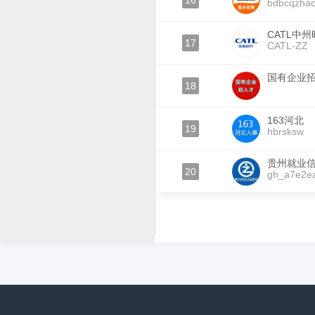
16
bdbcqzhao
CATL中
17
CATL-ZZ
国有企业
18
163河北
19
hbrsksw
贵州就业
20
gh_a7e2e