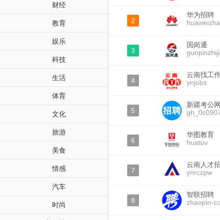
财经
华为招聘
2
huaweizha
教育
娱乐
国岗通
3
guopinzhij
科技
云南找工
生活
4
ynjobs
体育
新疆考公
5
gh_0c090
文化
旅游
华图教育
6
huatuv
美食
云南人才
情感
7
ynrczpw
汽车
智联招聘
8
zhaopin-c
时尚