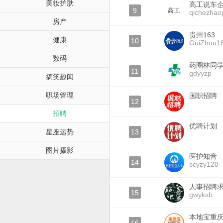
美妆护肤
高工说车
9
qichezhao
房产
贵州163
健康
10
GuiZhou1
数码
药圈林同
11
gdyyzp
搞笑趣闻
职场管理
国职招聘
12
招聘
优聘计划
星座运势
13
图片摄影
医护知音
14
scyzy120
人事招聘
15
gwyksb
本地宝重