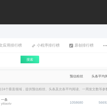
文应用排行榜
小程序排行榜
原创排行榜
搜索
预估粉丝
头条平均
分24个垂直领域，提供预估粉丝、头条及次条平均阅读、一周发文数等参
一条
1058680
5669
yitiaotv