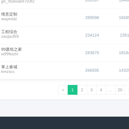
282897
1648
gh_95b0ab9703f2
维意定制
289598
1658
wayesdz
工程综合
234124
235
zaojia369
99废纸之家
283670
1818
w99feizhi
掌上春城
266935
1432
kmzscc
<
1
2
3
4
...
20