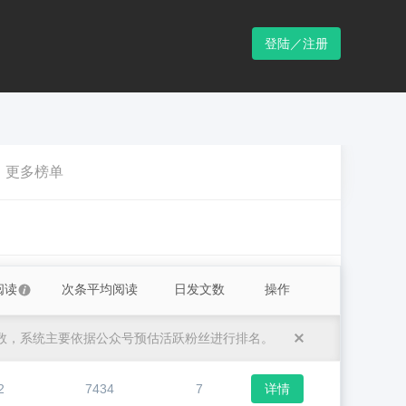
登陆／注册
更多榜单
阅读
次条平均阅读
日发文数
操作
数，系统主要依据公众号预估活跃粉丝进行排名。
2
7434
7
详情