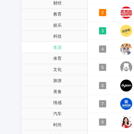
财经
2
教育
娱乐
3
科技
生活
4
体育
5
文化
旅游
6
美食
情感
7
汽车
8
时尚