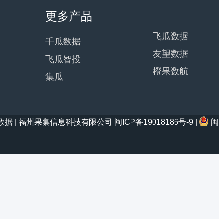
更多产品
飞瓜数据
千瓜数据
友望数据
飞瓜智投
橙果数航
集瓜
21 西瓜数据 | 福州果集信息科技有限公司
闽ICP备19018186号-9
|
闽