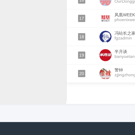
16
OurDongg
凤凰WEEK
17
phoenixwe
冯站长之
18
fgzadmin
半月谈
19
banyuetan
警钟
20
zjjingzhon