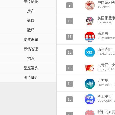
美妆护肤
中国反邪
9
zgfxjwx
房产
英国那些
健康
10
hereinuk
数码
志愿云
11
zhiyuanyu
搞笑趣闻
职场管理
西子湖畔
12
hzxizihup
招聘
共青团中
星座运势
13
gqtzy2014
图片摄影
九万里
14
jiuwanli-gz
粤卫平台
15
yueweiping
我们的东