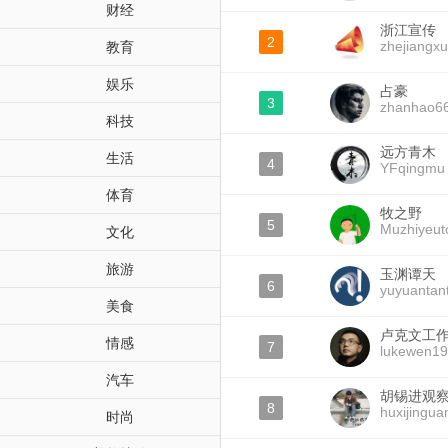
财经
浙江宣传
2
zhejiangx
教育
娱乐
占豪
3
zhanhao6
科技
远方青木
生活
4
YFqingmu
体育
牧之野
5
Muzhiyeut
文化
旅游
玉渊谭天
6
yuyuantan
美食
卢克文工
情感
7
lukewen1
汽车
胡锡进观
8
huxijingua
时尚