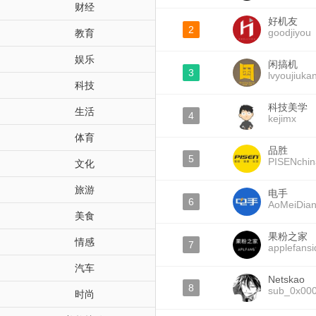
财经
好机友
2
goodjiyou
教育
娱乐
闲搞机
3
lvyoujiuka
科技
科技美学
生活
4
kejimx
体育
品胜
5
PISENchin
文化
旅游
电手
6
AoMeiDia
美食
果粉之家
情感
7
applefansi
汽车
Netskao
8
sub_0x00
时尚