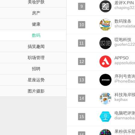
美妆护肤
差评X.PIN
9
chaping32
房产
数码辣条
健康
10
shumalati
数码
哎咆科技
11
guofen12
搞笑趣闻
职场管理
APPSO
12
appsolutio
招聘
序列号查
星座运势
13
iPhoneBao
图片摄影
科技海岸
14
kejihax
电脑吧评
15
diannaoba
果粉俱乐