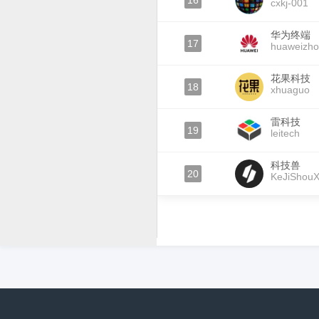
16
cxkj-001
华为终端
17
huaweizh
花果科技
18
xhuaguo
雷科技
19
leitech
科技兽
20
KeJiShou