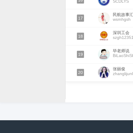
16
SCDLYS
民航故事
17
wsmhgsh
深圳工会
18
szgh1235
毕老师说
19
BiLaoShiS
张丽俊
20
zhanglijun