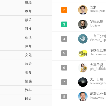
财经
刘润
2
runliu-pub
教育
娱乐
罗辑思维
3
luojisw
科技
一亩三分地W
生活
4
Warald_1p
体育
哒哒生活
5
dadawarm
文化
旅游
大喜干货
6
gh_4c56d
美食
大厂日爆
情感
7
buxiangs
汽车
老夏说公
8
lxsgwyms
时尚