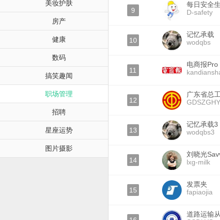
美妆护肤
每日安全
9
D-safety
房产
记忆承载
健康
10
wodqbs
数码
电商报Pro
11
kandiansh
搞笑趣闻
职场管理
广东省总
12
GDSZGH
招聘
记忆承载3
星座运势
13
wodqbs3
图片摄影
刘晓光Sav
14
lxg-milk
发票夹
15
fapiaojia
道路运输