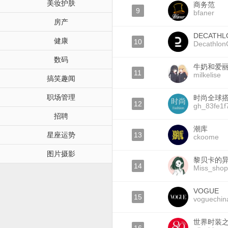
美妆护肤
商务范
9
bfaner
房产
DECATH
健康
10
Decathlo
数码
牛奶和爱
11
milkelise
搞笑趣闻
职场管理
时尚全球
12
gh_83fe1f
招聘
潮库
星座运势
13
ckoome
图片摄影
黎贝卡的
14
Miss_shop
VOGUE
15
voguechin
世界时装之