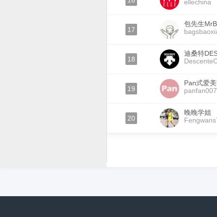
16
ellechina
包先生MrB
17
bagsbaoxi
迪桑特DES
18
DescenteC
Pan式爱
19
panfan007
晚晚学姐
20
Fengwans