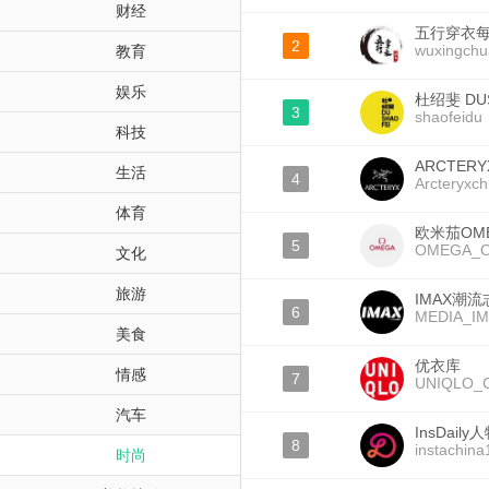
财经
五行穿衣
2
wuxingchu
教育
娱乐
杜绍斐 DU
3
shaofeidu
科技
ARCTER
生活
4
Arcteryxch
体育
欧米茄OM
5
OMEGA_Off
文化
旅游
IMAX潮流
6
MEDIA_I
美食
优衣库
情感
7
UNIQLO_
汽车
InsDaily
8
instachina
时尚