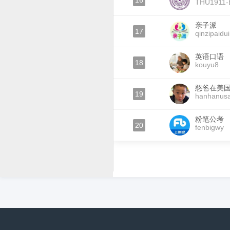
16
THU1911-
亲子派
17
qinzipaidui
英语口语
18
kouyu8
憨爸在美
19
hanhanus
粉笔公考
20
fenbigwy