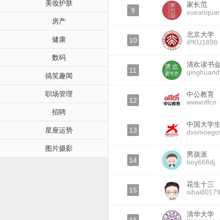
美妆护肤
家长范
9
xueanqua
房产
北京大学
健康
10
iPKU1898
数码
清欢读书
11
qinghuand
搞笑趣闻
职场管理
中公教育
12
wwwoffcn
招聘
中国大学
星座运势
13
dxsmoego
图片摄影
男孩派
14
boy666dj
花生十三
15
sihai8017
清华大学