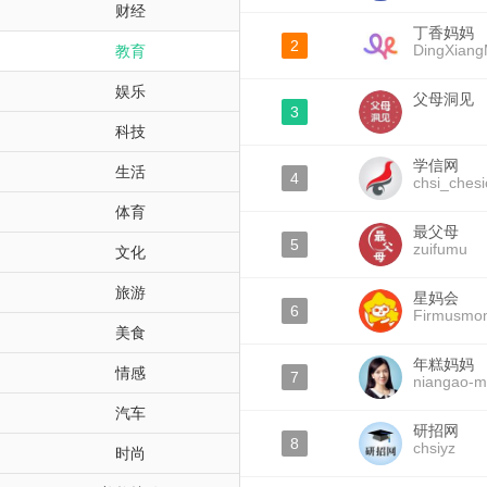
财经
丁香妈妈
2
DingXian
教育
娱乐
父母洞见
3
科技
学信网
生活
4
chsi_chesi
体育
最父母
5
zuifumu
文化
旅游
星妈会
6
Firmusmo
美食
年糕妈妈
情感
7
niangao-
汽车
研招网
8
chsiyz
时尚