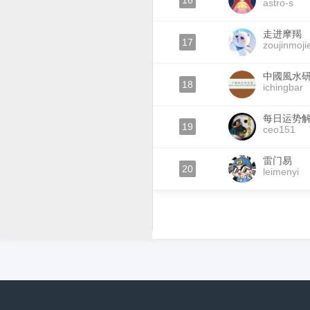
16
astro-s
走进摩羯
17
zoujinmoji
中國風水
18
ichingbar
每日运势
19
ceo151
雷门易
20
leimenyi