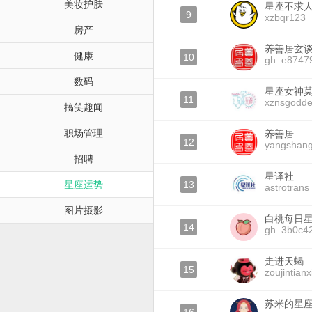
美妆护肤
星座不求
9
xzbqr123
房产
养善居玄
健康
10
gh_e8747
数码
星座女神
11
xznsgodde
搞笑趣闻
职场管理
养善居
12
yangshang
招聘
星译社
星座运势
13
astrotrans
图片摄影
白桃每日
14
gh_3b0c4
走进天蝎
15
zoujintianx
苏米的星