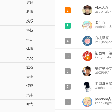
财经
Alex大叔
2
astro_alex
教育
娱乐
陶白白
3
taobaibai3
科技
白桃星座
生活
4
imlujiaojia
体育
福图每日
5
kanyunshi
文化
旅游
塔羅星座
6
a529597
美食
闹闹每日
情感
7
witchstudi
汽车
pandor
8
zhanxingx
时尚