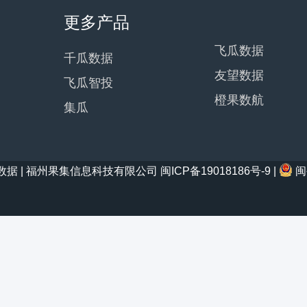
更多产品
飞瓜数据
千瓜数据
友望数据
飞瓜智投
橙果数航
集瓜
21 西瓜数据 | 福州果集信息科技有限公司
闽ICP备19018186号-9
|
闽