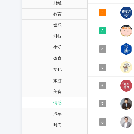
财经
2
教育
娱乐
3
科技
生活
4
体育
5
文化
旅游
6
美食
情感
7
汽车
8
时尚