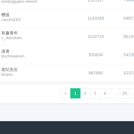
1315327
7964
sixiangjujiao-weixin
槽值
1143289
6997
caozhi163
有趣青年
1110719
8514
v_danshen
读者
935834
5423
duzheweixin
老纪先生
987985
5237
laojixs
<
1
2
3
4
...
20