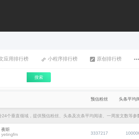
文应用排行榜
小程序排行榜
原创排行榜
搜索
预估粉丝
头条平均
分24个垂直领域，提供预估粉丝、头条及次条平均阅读、一周发文数等参
夜听
3337217
10000
yetingfm