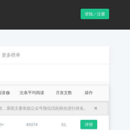
登陆／注册
更多榜单
阅读
次条平均阅读
月发文数
操作
数，系统主要依据公众号预估活跃粉丝进行排名。
0+
45074
61
详情